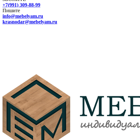
+7(991) 309-88-99
Пишите
info@mebelyam.ru
krasnodar@mebelyam.ru