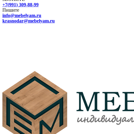
+7(991) 309-88-99
Пишите
info@mebelyam.ru
krasnodar@mebelyam.ru