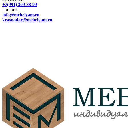
+7(991) 309-88-99
Пишите
info@mebelyam.ru
krasnodar@mebelyam.ru